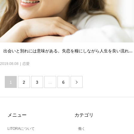
出会いと別れには意味がある。失恋を糧にしながら人生を良い流れ...
2019.08.08
恋愛
1
2
3
…
6

メニュー
カテゴリ
LITORAについて
働く