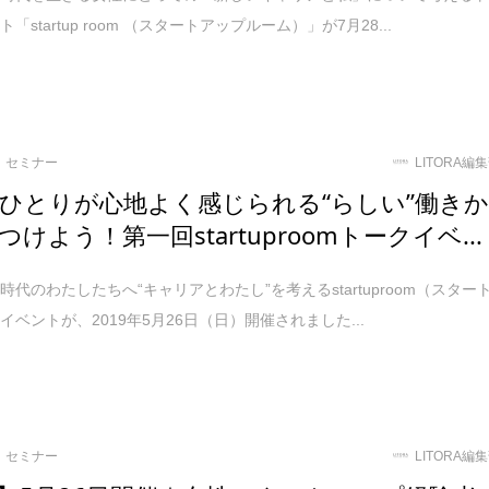
「startup room （スタートアップルーム）」が7月28...
セミナー
LITORA編
ひとりが心地よく感じられる“らしい”働き
けよう！第一回startuproomトークイベ...
時代のわたしたちへ“キャリアとわたし”を考えるstartuproom（スター
イベントが、2019年5月26日（日）開催されました...
セミナー
LITORA編