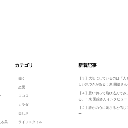
カテゴリ
新着記事
働く
【３】大切にしているのは「人
しい気づきがある：東 園絵さん
恋愛
【４】思い切って飛び込んでみ
ー
ココロ
る。：東 園絵さんインタビュー
カラダ
【２】誰かの心に刺さると信じ
美しさ
ー
える美
ライフスタイル