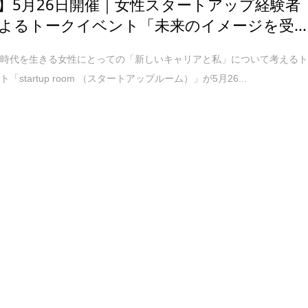
】5月26日開催｜女性スタートアップ経験者
よるトークイベント「未来のイメージを受...
の時代を生きる女性にとっての「新しいキャリアと私」について考える
「startup room （スタートアップルーム）」が5月26...