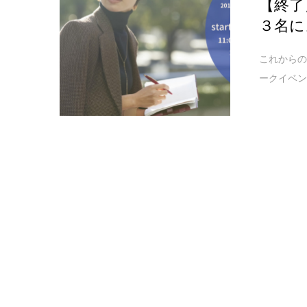
【終了
３名に
これから
ークイベント