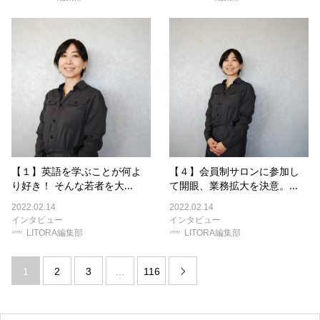
【１】英語を学ぶことが何よ
【４】会員制サロンに参加し
り好き！ そんな若者を大...
て開眼、業務拡大を決意。...
2022.02.14
2022.02.14
インタビュー
インタビュー
LITORA編集部
LITORA編集部
1
2
3
…
116
