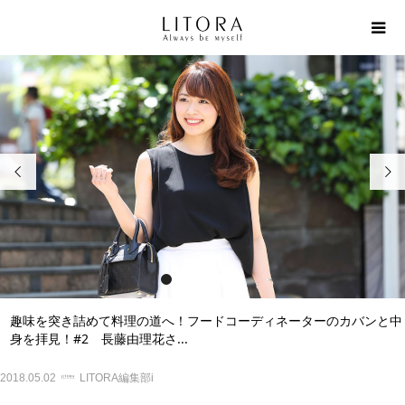


1
2
3
4
5
趣味を突き詰めて料理の道へ！フードコーディネーターのカバンと中
身を拝見！#2 長藤由理花さ...
2018.05.02
LITORA編集部i