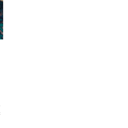
こ
メ
か
が