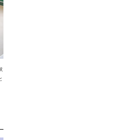
状
と
さ