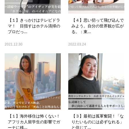
【１】きっかけはテレビドラ
【４】思い切って飛び込んで
マ！ 目指すはホテル清掃の
みよう。自分の世界観が広が
プロだっ...
る。：東...
2021.12.30
2022.03.24
【１】海外移住は怖くない！
【３】最初は孤軍奮闘！「な
アフリカ人留学生の影響でガ
りたいものには必ずなれる」
ーナに移...
と信じて...