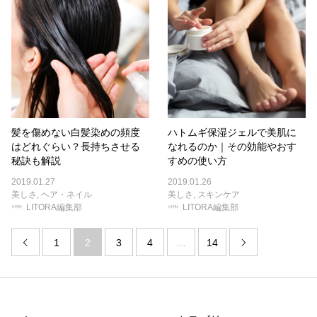
髪を傷めない白髪染めの頻度
ハトムギ保湿ジェルで美肌に
はどれぐらい？長持ちさせる
なれるのか｜その効能やおす
秘訣も解説
すめの使い方
2019.01.27
2019.01.26
美しさ
,
ヘア・ネイル
美しさ
,
スキンケア
LITORA編集部
LITORA編集部
1
2
3
4
…
14

