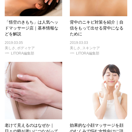
「悟空のきもち」は人気ヘッ
背中のニキビ対策を紹介｜自
ドマッサージ店｜基本情報な
信をもって出せる背中になる
どを解説
ために
2019.03.05
2019.03.03
美しさ
,
ボディケア
美しさ
,
スキンケア
LITORA編集部
LITORA編集部
老けて見えるのはなぜか｜
効果的な小顔マッサージを顔
日々の癖が老いにつながって
のむくみで悩む女性向けに詳