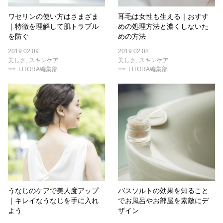
ワセリンの使い方はさまざま
耳毛は女性も生える｜おすす
｜特徴を理解して肌トラブル
めの処理方法と濃くしないた
を防ぐ
めの方法
2019.02.09
2019.02.08
美しさ
,
スキンケア
美しさ
,
スキンケア
LITORA編集部
LITORA編集部
うなじのケアで美人度アップ
バスソルトの効果を知ること
｜キレイなうなじを手に入れ
でお風呂やお部屋を素敵にデ
よう
ザイン