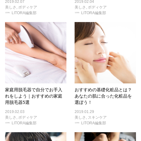
2019.02.07
2019.02.04
美しさ
,
ボディケア
美しさ
,
ボディケア
LITORA編集部
LITORA編集部
家庭用脱毛器で自分でお手入
おすすめの基礎化粧品とは？
れをしよう｜おすすめの家庭
あなたの肌に合った化粧品を
用脱毛器5選
選ぼう！
2019.02.03
2019.01.29
美しさ
,
ボディケア
美しさ
,
スキンケア
LITORA編集部
LITORA編集部