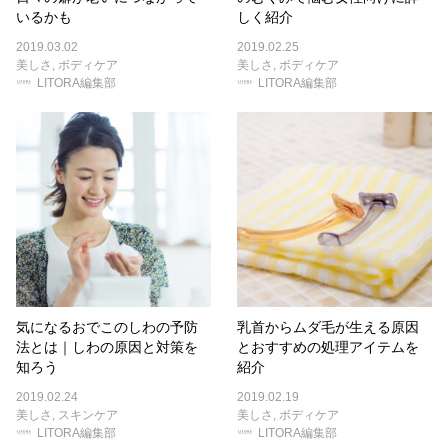
いるかも
しく紹介
2019.03.02
2019.02.25
美しさ
,
ボディケア
美しさ
,
ボディケア
LITORA編集部
LITORA編集部
気になるおでこのしわの予防
乳首からムダ毛が生える原因
法とは｜しわの原因と対策を
とおすすめの処理アイテムを
知ろう
紹介
2019.02.24
2019.02.19
美しさ
,
スキンケア
美しさ
,
ボディケア
LITORA編集部
LITORA編集部