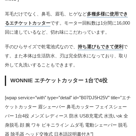
耳毛だけでなく、鼻毛、眉毛、ヒゲなど
多種多様に使用でき
るエチケットカッター
です。モーター回転数は1分間に16,000
回に達しているなど、切れ味にこだわっています。
手のひらサイズで乾電池式なので、
持ち運びもできて便利
で
す。また本体は生活防水、刃は完全防水になっており、取り
外して丸洗いすることもできます。
WONNIE エチケットカッター 1台で4役
[wpap service=”with” type=”detail” id=”B07DJ5H25V” title=”エチ
ケットカッター 眉シェーバー 鼻毛カッター フェイスシェー
バー 1台4役 メンズ レディース 防水 USB充電式 水洗いok 全
身脱毛 顔 腕 ワキ ビキニライン ムダ毛 電動シェーバー 脱毛
器 除毛器 ヘッド交換式 日本語説明書付き”]