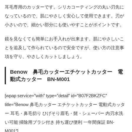
耳毛専用のカッターです。シリカコーティングの丸い刃先に
なっているので、肌にやさしく安心して使用できます。刃が
小さいので、細かい部分にも使いやすことがポイントです。
鏡を見なくても簡単にお手入れが出来ます。肌にやさしいこ
とを追及して作られているので安全ですが、使い方の注意事
項を守り、やさしくカットしましょう。
Benow 鼻毛カッターエチケットカッター 電
動式カッター BN-M001
[wpap service=”with” type=”detail” id=”B07F2BKZFC”
title=”Benow 鼻毛カッター エチケットカッター 電動式カッタ
ー 耳毛・鼻毛切り ひげそり眉毛・髭・シェーバー 内刃水洗
い可能 掃除用ブラシ付き 持ち運び便利 一年間保証 BN-
M001″]