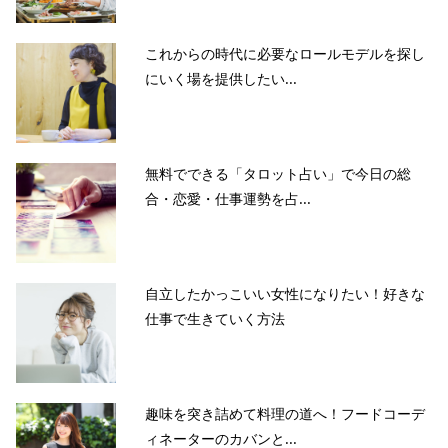
これからの時代に必要なロールモデルを探し
にいく場を提供したい...
無料でできる「タロット占い」で今日の総
合・恋愛・仕事運勢を占...
自立したかっこいい女性になりたい！好きな
仕事で生きていく方法
趣味を突き詰めて料理の道へ！フードコーデ
当サイトとは
カテゴリ
シェア
PAGE TOP
ィネーターのカバンと...