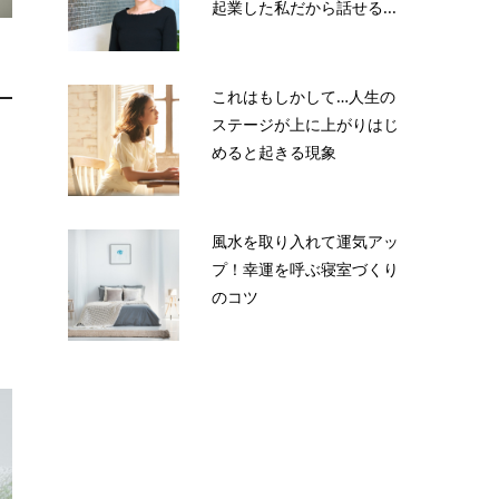
起業した私だから話せる...
これはもしかして…人生の
ステージが上に上がりはじ
ゆ
めると起きる現象
と
風水を取り入れて運気アッ
プ！幸運を呼ぶ寝室づくり
のコツ
く