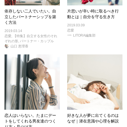
依存しない二人でいたい。自
片思いが辛い時に取るべき行
立したパートナーシップを築
動とは｜自分を守る生き方
く方法
2019.03.09
恋愛
2019.03.14
LITORA編集部
恋愛
,
【特集】自立する女性のそれ
ぞれの形
,
パートナー・カップル
山口 恵理香
恋人はいらない。たまにデー
好きな人が夢に出てくるのは
トをしてくれる男友達のつく
なぜ｜潜在意識や心理を解説
り方・見つけ方