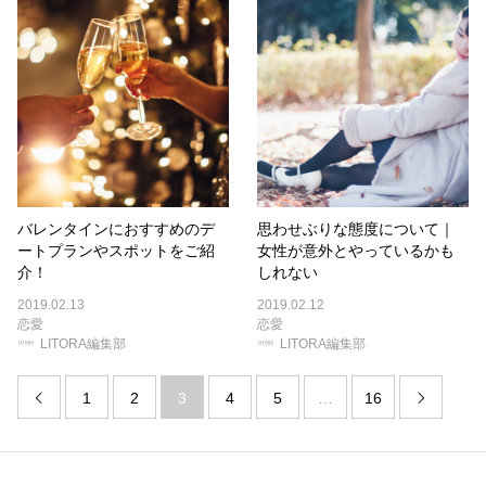
バレンタインにおすすめのデ
思わせぶりな態度について｜
ートプランやスポットをご紹
女性が意外とやっているかも
介！
しれない
2019.02.13
2019.02.12
恋愛
恋愛
LITORA編集部
LITORA編集部
1
2
3
4
5
…
16

