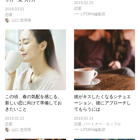
2019.02.25
恋愛
2019.03.01
LITORA編集部
恋愛
山口 恵理香
この頃、春の気配を感じる。
彼がキスしたくなるシチュエ
新しい恋に向けて準備してお
ーション。彼にアプローチし
きたいこと
てもらうには
2019.02.22
2019.02.14
恋愛
恋愛
,
パートナー・カップル
山口 恵理香
LITORA編集部