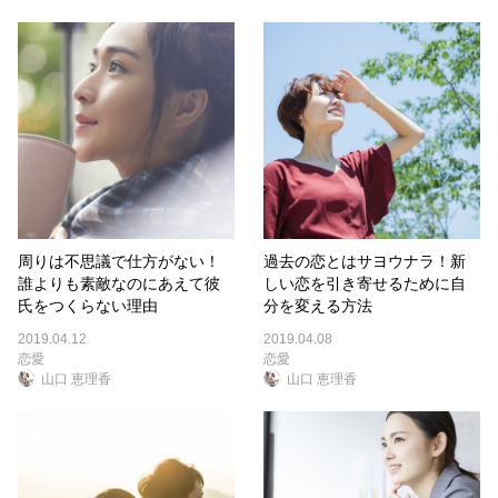
周りは不思議で仕方がない！
過去の恋とはサヨウナラ！新
誰よりも素敵なのにあえて彼
しい恋を引き寄せるために自
氏をつくらない理由
分を変える方法
2019.04.12
2019.04.08
恋愛
恋愛
山口 恵理香
山口 恵理香