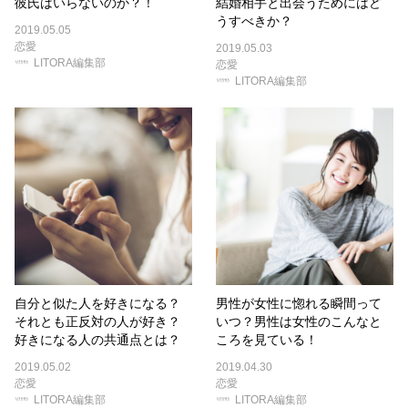
彼氏はいらないのか？！
結婚相手と出会うためにはど
うすべきか？
2019.05.05
恋愛
2019.05.03
LITORA編集部
恋愛
LITORA編集部
自分と似た人を好きになる？
男性が女性に惚れる瞬間って
それとも正反対の人が好き？
いつ？男性は女性のこんなと
好きになる人の共通点とは？
ころを見ている！
2019.05.02
2019.04.30
恋愛
恋愛
LITORA編集部
LITORA編集部