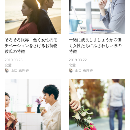
そろそろ限界！働く女性のモ
一緒に成長しましょうか♡働
チベーションをさげるお荷物
く女性たちにふさわしい彼の
彼氏の特徴
特徴
2019.03.23
2019.03.22
恋愛
恋愛
山口 恵理香
山口 恵理香