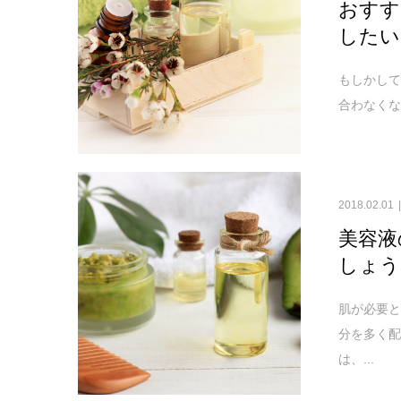
おすす
したい
もしかして
合わなくな
2018.02.01
美容液
しょう
肌が必要と
分を多く
は、...