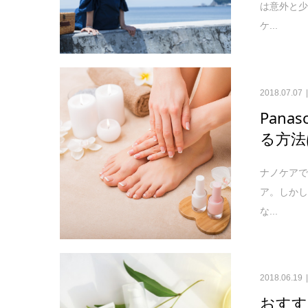
は意外と
ケ...
2018.07.07
Pan
る方法
ナノケアで
ア。しか
な...
2018.06.19
おすす