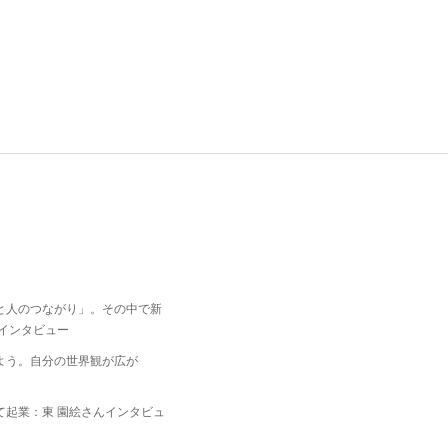
と人のつながり」。その中で新
インタビュー
よう。自分の世界観が広が
て起業：東 園絵さんインタビュ