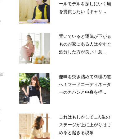
ールモデルを探しにいく場
を提供したい【キャリ...
昇
置いていると運気が下がる
ものが家にある人は今すぐ
処分した方が良い！意...
集部
趣味を突き詰めて料理の道
水
へ！フードコーディネータ
ーのカバンと中身を拝...
は
これはもしかして…人生の
.
ステージが上に上がりはじ
めると起きる現象