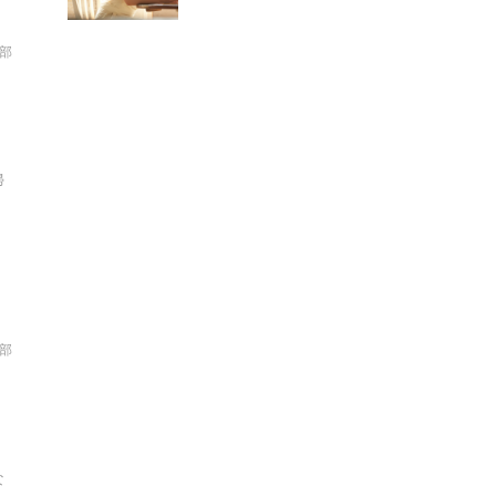
集部
目
掃
集部
な