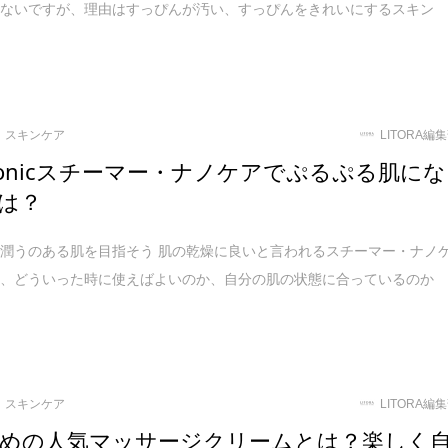
少ないですが、理由はすっぴんが汚い、すっぴんをきれいにするスキン
スキンケア
LITORA編
asonicスチーマー・ナノケアでぷるぷる肌にな
は？
潤うのある肌を目指そう 肌の乾燥に良いと言われるスチーマー・ナノ
し、どういった時に使えばよいのか、自分の肌の状態に合っているのか
スキンケア
LITORA編
めの人気マッサージクリームとは？楽しく