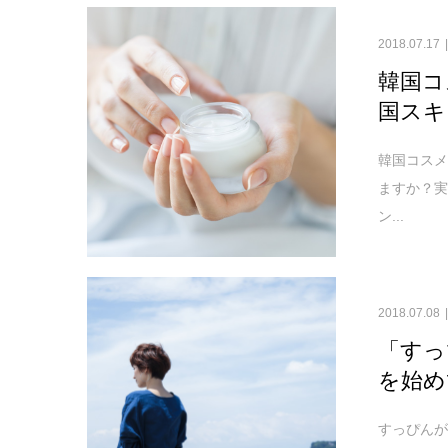
2018.07.17
韓国コ
国スキ
韓国コスメ
ますか？
ン...
2018.07.08
「すっ
を始め
すっぴんが