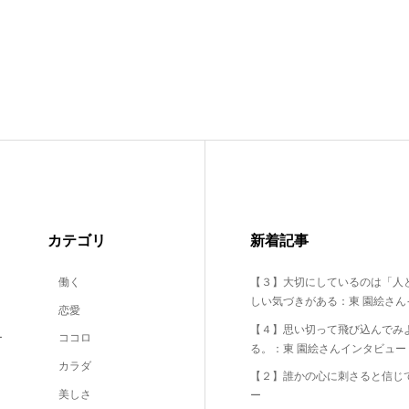
カテゴリ
新着記事
働く
【３】大切にしているのは「人
しい気づきがある：東 園絵さん
恋愛
【４】思い切って飛び込んでみ
ー
ココロ
る。：東 園絵さんインタビュー
カラダ
【２】誰かの心に刺さると信じ
美しさ
ー