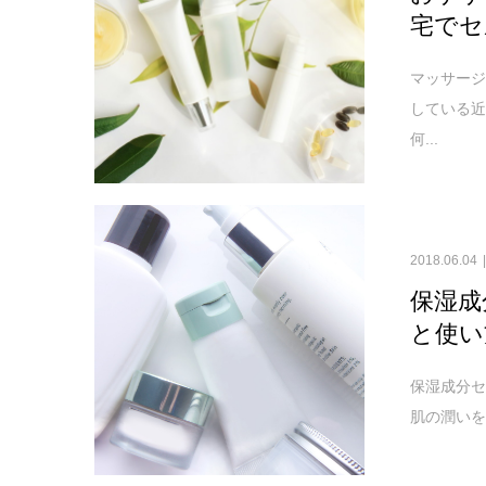
宅でセ
マッサージ
している
何...
2018.06.04
保湿成
と使い
保湿成分セ
肌の潤いを