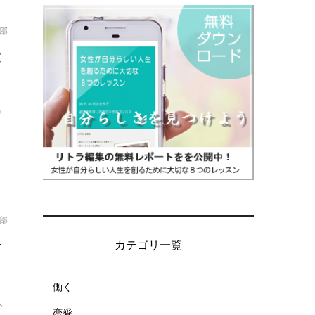
集部
韓
り
集部
活
カテゴリ一覧
働く
人
恋愛