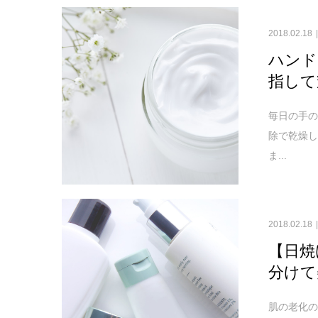
2018.02.18
ハンド
指して
毎日の手の
除で乾燥
ま...
2018.02.18
【日焼
分けて
肌の老化の