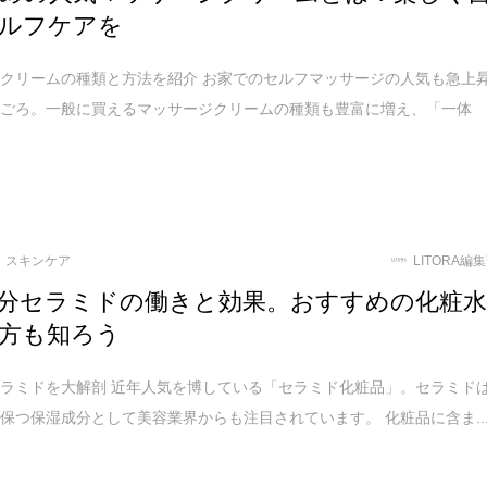
ルフケアを
クリームの種類と方法を紹介 お家でのセルフマッサージの人気も急上
近ごろ。一般に買えるマッサージクリームの種類も豊富に増え、「一体
スキンケア
LITORA編
分セラミドの働きと効果。おすすめの化粧
方も知ろう
ラミドを大解剖 近年人気を博している「セラミド化粧品」。セラミド
保つ保湿成分として美容業界からも注目されています。 化粧品に含ま..