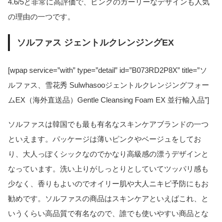
4.6/5と非常に高評価で、ピンクのガーリーなデザインも人気
の理由の一つです。
ソルファス ジェントルクレンジングEX
[wpap service=”with” type=”detail” id=”B073RD2P8X” title=”ソ
ルファス、雪花秀 Sulwhasooジェントルクレンジングフォー
ムEX（海外直送品）Gentle Cleansing Foam EX 並行輸入品”]
ソルファスは韓国でも最も有名なスキンケアブランドの一つ
といえます。パッケージは薄いピンクやベージュをしてお
り、大人っぽくシックなのでかなり高級感の漂うデザインと
なっています。洗い上りがしっとりとしていてツッパリ感も
少なく、香りもよいのでオイリー肌や大人ニキビ予防にもお
勧めです。ソルファスの商品はスキンケアといえばこれ、と
いうくらい高品質で有名なので、誰でも使いやすい商品とな