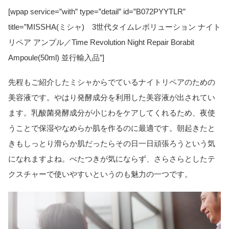
[wpap service=”with” type=”detail” id=”B072PYYTLR”
title=”MISSHA(ミシャ) 3世代タイムレボリューション ナイト
リペア アンプル／Time Revolution Night Repair Borabit
Ampoule(50ml) 並行輸入品”]
先程もご紹介したミシャからでているナイトリペアのための
美容液です。やはり発酵成分を利用した美容液が出されてい
ます。乳酸菌発酵成分が小じわをケアしてくれるため、夜使
うことで保湿やなめらか肌を作るのに最適です。朝起きたと
きもしっとり滑らか肌だったらその日一日頑張ろうという気
になれますよね。べたつきが気にならず、さらさらとしたテ
クスチャーで使いやすいというのも魅力の一つです。