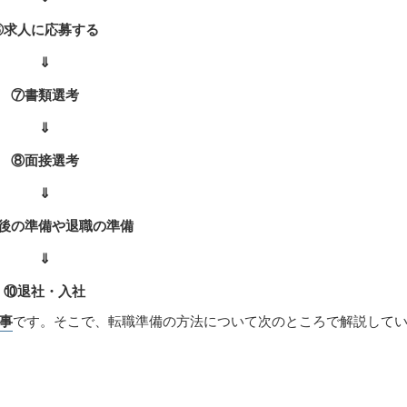
⑥求人に応募する
⇓
⑦書類選考
⇓
⑧面接選考
⇓
後の準備や退職の準備
⇓
⑩退社・入社
事
です。そこで、転職準備の方法について次のところで解説して