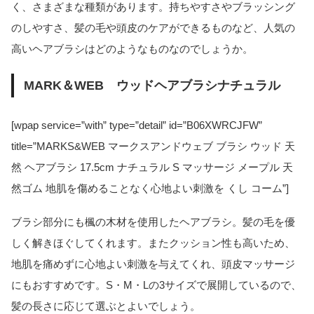
く、さまざまな種類があります。持ちやすさやブラッシング
のしやすさ、髪の毛や頭皮のケアができるものなど、人気の
高いヘアブラシはどのようなものなのでしょうか。
MARK＆WEB ウッドヘアブラシナチュラル
[wpap service=”with” type=”detail” id=”B06XWRCJFW”
title=”MARKS&WEB マークスアンドウェブ ブラシ ウッド 天
然 ヘアブラシ 17.5cm ナチュラル S マッサージ メープル 天
然ゴム 地肌を傷めることなく心地よい刺激を くし コーム”]
ブラシ部分にも楓の木材を使用したヘアブラシ。髪の毛を優
しく解きほぐしてくれます。またクッション性も高いため、
地肌を痛めずに心地よい刺激を与えてくれ、頭皮マッサージ
にもおすすめです。S・M・Lの3サイズで展開しているので、
髪の長さに応じて選ぶとよいでしょう。