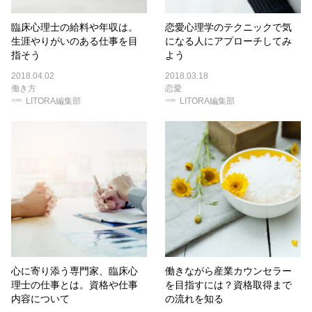
臨床心理士の給料や年収は。
恋愛心理学のテクニックで気
生涯やりがいのある仕事を目
になる人にアプローチしてみ
指そう
よう
2018.04.02
2018.03.18
働き方
恋愛
LITORA編集部
LITORA編集部
心に寄り添う専門家、臨床心
働きながら産業カウンセラー
理士の仕事とは。資格や仕事
を目指すには？資格取得まで
内容について
の流れを知る