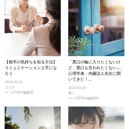
【相手の気持ちを知る方法】
「悪口の輪に入りたくないけ
コミュニケーション上手にな
ど、悪口も言われたくない…」
ろう
心理学者・内藤誼人先生に聞
いてきた！...
2018.05.16
ココロ
2018.04.24
LITORA編集部
働く
LITORA編集部s