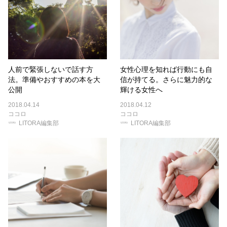
人前で緊張しないで話す方
女性心理を知れば行動にも自
法。準備やおすすめの本を大
信が持てる。さらに魅力的な
公開
輝ける女性へ
2018.04.14
2018.04.12
ココロ
ココロ
LITORA編集部
LITORA編集部