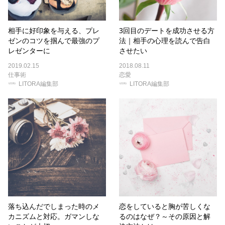
相手に好印象を与える、プレ
3回目のデートを成功させる方
ゼンのコツを掴んで最強のプ
法｜相手の心理を読んで告白
レゼンターに
させたい
2019.02.15
2018.08.11
仕事術
恋愛
LITORA編集部
LITORA編集部
落ち込んだでしまった時のメ
恋をしていると胸が苦しくな
カニズムと対応。ガマンしな
るのはなぜ？～その原因と解