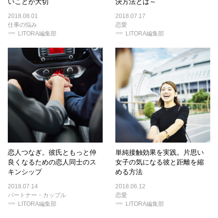
いことが大切
決方法とは～
2018.08.01
2018.07.17
仕事の悩み
恋愛
LITORA編集部
LITORA編集部
恋人つなぎ。彼氏ともっと仲
単純接触効果を実践。片思い
良くなるための恋人同士のス
女子の気になる彼と距離を縮
キンシップ
める方法
2018.07.14
2018.06.12
パートナー・カップル
恋愛
LITORA編集部
LITORA編集部