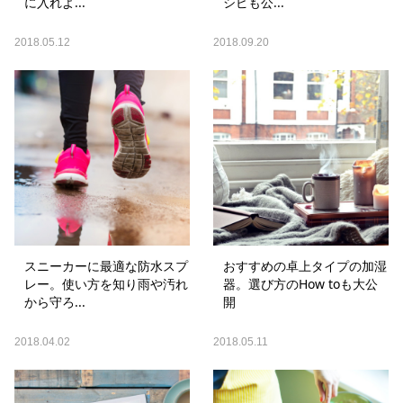
に入れよ...
シピも公...
2018.05.12
2018.09.20
スニーカーに最適な防水スプ
おすすめの卓上タイプの加湿
レー。使い方を知り雨や汚れ
器。選び方のHow toも大公
から守ろ...
開
2018.04.02
2018.05.11