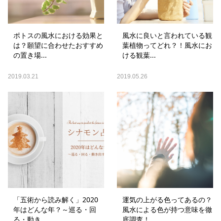
ポトスの風水における効果と
風水に良いと言われている観
は？願望に合わせたおすすめ
葉植物ってどれ？！風水にお
の置き場...
ける観葉...
2019.03.21
2019.05.26
「五術から読み解く」2020
運気の上がる色ってあるの？
年はどんな年？～巡る・回
風水による色が持つ意味を徹
る・動き...
底調査！