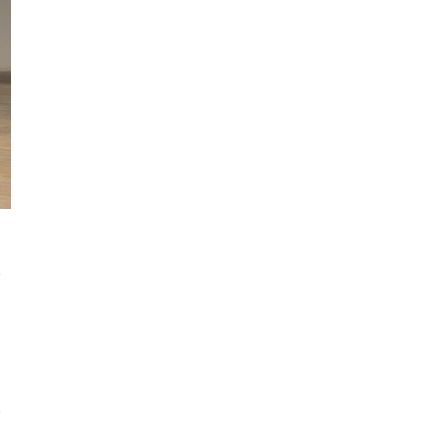
コ
い
い