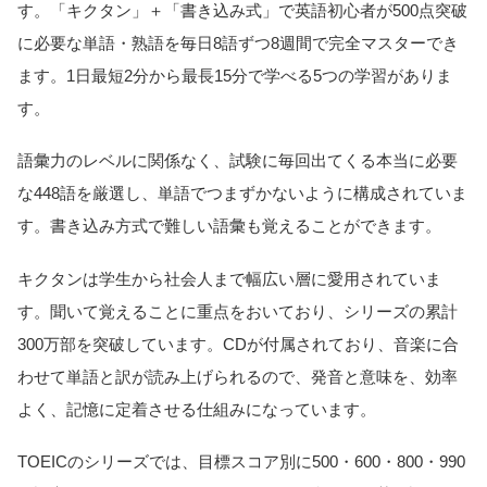
す。「キクタン」＋「書き込み式」で英語初心者が500点突破
に必要な単語・熟語を毎日8語ずつ8週間で完全マスターでき
ます。1日最短2分から最長15分で学べる5つの学習がありま
す。
語彙力のレベルに関係なく、試験に毎回出てくる本当に必要
な448語を厳選し、単語でつまずかないように構成されていま
す。書き込み方式で難しい語彙も覚えることができます。
キクタンは学生から社会人まで幅広い層に愛用されていま
す。聞いて覚えることに重点をおいており、シリーズの累計
300万部を突破しています。CDが付属されており、音楽に合
わせて単語と訳が読み上げられるので、発音と意味を、効率
よく、記憶に定着させる仕組みになっています。
TOEICのシリーズでは、目標スコア別に500・600・800・990
当サイトとは
カテゴリ
シェア
PAGE TOP