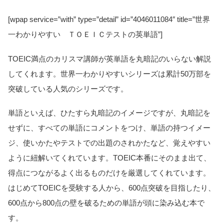
[wpap service=”with” type=”detail” id=”4046011084″ title=”世界
一わかりやすい ＴＯＥＩＣテストの英単語”]
TOEIC満点のカリスマ講師が英単語を丸暗記のいらない解説
してくれます。世界一わかりやすいシリーズは累計50万部を
突破している人気のシリーズです。
単語といえば、ひたすら丸暗記のイメージですが、丸暗記を
せずに、すべての単語にコメントをつけ、単語の持つイメー
ジ、使いかたやテストでの出題のされかたなど、覚えやすい
ように紐解いてくれています。TOEIC本番にそのまま出て、
得点につながるよく出るものだけを厳選してくれています。
はじめてTOEICを受験する人から、600点突破を目指したり、
600点から800点の壁を破るための単語が頭に染み込む本で
す。