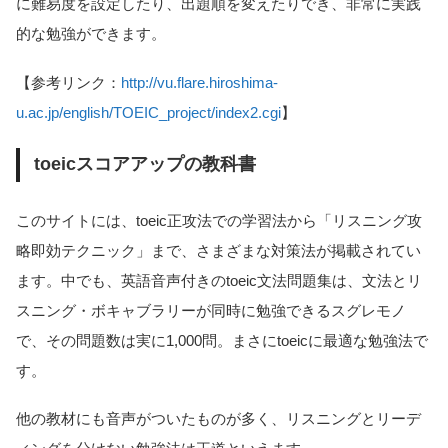
に難易度を設定したり、出題順を変えたりでき、非常に実践
的な勉強ができます。
【参考リンク：
http://vu.flare.hiroshima-
u.ac.jp/english/TOEIC_project/index2.cgi
】
toeicスコアアップの教科書
このサイトには、toeic正攻法での学習法から「リスニング攻
略即効テクニック」まで、さまざまな対策法が掲載されてい
ます。中でも、英語音声付きのtoeic文法問題集は、文法とリ
スニング・ボキャブラリーが同時に勉強できるスグレモノ
で、その問題数は実に1,000問。まさにtoeicに最適な勉強法で
す。
他の教材にも音声がついたものが多く、リスニングとリーデ