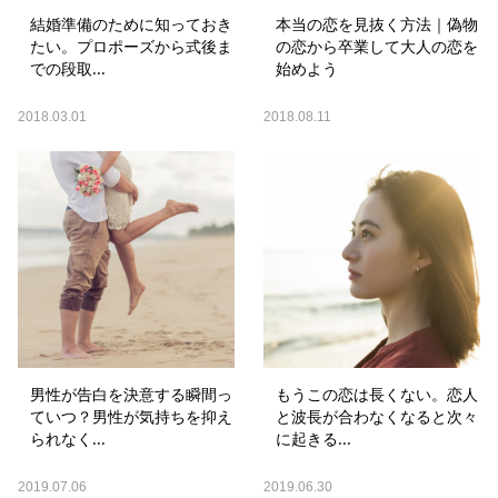
結婚準備のために知っておき
本当の恋を見抜く方法｜偽物
たい。プロポーズから式後ま
の恋から卒業して大人の恋を
での段取...
始めよう
2018.03.01
2018.08.11
男性が告白を決意する瞬間っ
もうこの恋は長くない。恋人
ていつ？男性が気持ちを抑え
と波長が合わなくなると次々
られなく...
に起きる...
2019.07.06
2019.06.30