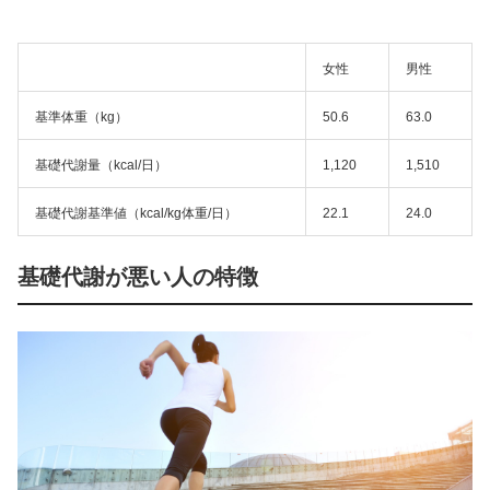
女性
男性
基準体重（kg）
50.6
63.0
基礎代謝量（kcal/日）
1,120
1,510
基礎代謝基準値（kcal/kg体重/日）
22.1
24.0
基礎代謝が悪い人の特徴