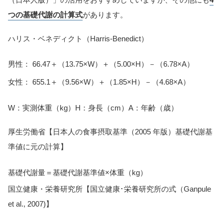
つの基礎代謝の計算式
があります。
ハリス・ベネディクト（Harris-Benedict）
男性： 66.47＋（13.75×W）＋（5.00×H）－（6.78×A）
女性： 655.1＋（9.56×W）＋（1.85×H）－（4.68×A）
W：実測体重（kg）H：身長（cm）A：年齢（歳）
厚生労働省【日本人の食事摂取基準（2005 年版）基礎代謝基
準値に元の計算】
基礎代謝量＝基礎代謝基準値×体重（kg）
国立健康・栄養研究所【国立健康･栄養研究所の式（Ganpule
et al., 2007)】