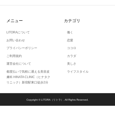
メニュー
カテゴリ
LITORAについて
働く
お問い合わせ
恋愛
プライバシーポリシー
ココロ
ご利用規約
カラダ
運営会社について
美しさ
都度払いで気軽に通える美容皮
ライフスタイル
膚科 HINATA CLINIC（ヒナタク
リニック）新宿駅東口徒歩2分
Copyright ©
LITORA（リトラ）. All Rights Reserved.