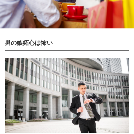
男の嫉妬心は怖い