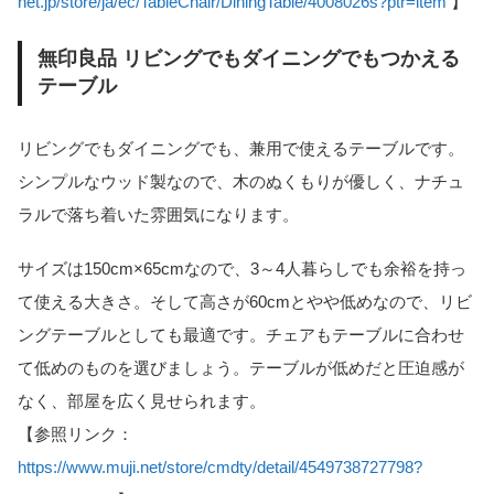
net.jp/store/ja/ec/TableChair/DiningTable/4008026s?ptr=item
】
無印良品 リビングでもダイニングでもつかえる
テーブル
リビングでもダイニングでも、兼用で使えるテーブルです。
シンプルなウッド製なので、木のぬくもりが優しく、ナチュ
ラルで落ち着いた雰囲気になります。
サイズは150cm×65cmなので、3～4人暮らしでも余裕を持っ
て使える大きさ。そして高さが60cmとやや低めなので、リビ
ングテーブルとしても最適です。チェアもテーブルに合わせ
て低めのものを選びましょう。テーブルが低めだと圧迫感が
なく、部屋を広く見せられます。
【参照リンク：
https://www.muji.net/store/cmdty/detail/4549738727798?