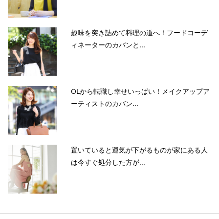
趣味を突き詰めて料理の道へ！フードコーデ
ィネーターのカバンと...
OLから転職し幸せいっぱい！メイクアップア
ーティストのカバン...
置いていると運気が下がるものが家にある人
は今すぐ処分した方が...
当サイトとは
カテゴリ
シェア
PAGE TOP