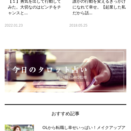
【１】勇気を出して行動して
誰かの行動を変えるきっかけ
みた。大切なのはピンチをチ
になれて幸せ。【起業した私
ャンスと...
だから話...
2022.01.23
2018.05.25
おすすめ記事
OLから転職し幸せいっぱい！メイクアップア