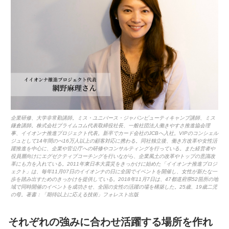
企業研修、大学非常勤講師。ミス・ユニバース・ジャパンビューティキャンプ講師、ミス
鎌倉講師。株式会社プライムコム代表取締役社長、一般社団法人働きやすさ推進協会理
事、イイオンナ推進プロジェクト代表。新卒でカード会社のJCBへ入社。VIPのコンシェル
ジュとして14年間のべ16万人以上の顧客対応に携わる。同社独立後、働き方改革や女性活
躍推進を中心に、企業や官公庁への研修やコンサルティングを行っている。また経営者や
役員層向けにエグゼクティブコーチングを行いながら、企業風土の改革やトップの意識改
革にも力を入れている。2011年東日本大震災をきっかけに始めた「イイオンナ推進プロジ
ェクト」は、毎年11月07日のイイオンナの日に全国でイベントを開催し、女性が新たな一
歩を踏み出すためのきっかけを提供している。2018年11月7日は、47都道府県52箇所の地
域で同時開催のイベントを成功させ、全国の女性の活躍の場を構築した。25歳、19歳二児
の母。著書：「期待以上に応える技術」フォレスト出版
それぞれの強みに合わせ活躍する場所を作れ