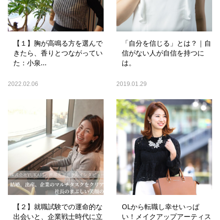
【１】胸が高鳴る方を選んで
「自分を信じる」とは？｜自
きたら、香りとつながってい
信がない人が自信を持つに
た：小泉...
は。
2022.02.06
2019.01.29
【２】就職試験での運命的な
OLから転職し幸せいっぱ
出会いと、企業戦士時代に立
い！メイクアップアーティス