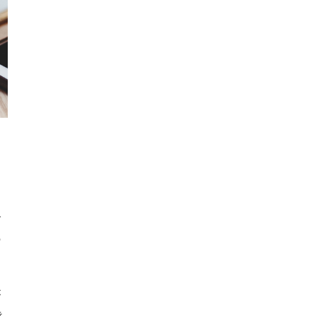
で
の
が
き