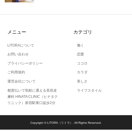
メニュー
カテゴリ
LITORAについて
働く
お問い合わせ
恋愛
プライバシーポリシー
ココロ
ご利用規約
カラダ
運営会社について
美しさ
都度払いで気軽に通える美容皮
ライフスタイル
膚科 HINATA CLINIC（ヒナタク
リニック）新宿駅東口徒歩2分
Copyright ©
LITORA（リトラ）. All Rights Reserved.