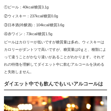
①ビール：40kcal/糖質3.1g
②ウィスキー：237kcal/糖質0.0g
③日本酒(吟醸酒)：104kcal/糖質3.6g
④赤ワイン：73kcal/糖質1.5g
ビールはカロリーが低いですが糖質量は多め。ウィスキーは
カロリーがダントツで高いですが、糖質量は0ｇと、種類によ
って違うことがかなり違いがあることがわかります。それぞ
れの特徴を理解してダイエット中に飲むアルコールを決める
と失敗しません。
ダイエット中でも飲んでもいいアルコールは