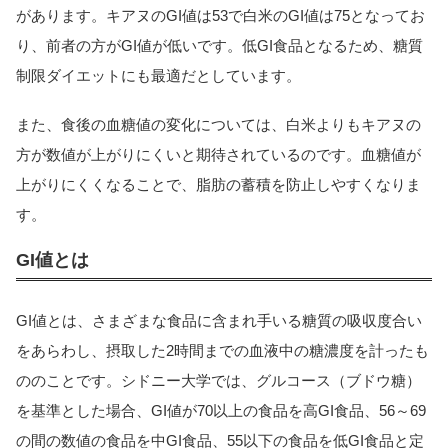
があります。キアヌのGI値は53で白米のGI値は75となってお
り、前者の方がGI値が低いです。低GI食品となるため、糖質
制限ダイエットにも最適だとしています。
また、食後の血糖値の変化については、白米よりもキアヌの
方が数値が上がりにくいと期待されているのです。血糖値が
上がりにくくなることで、脂肪の蓄積を防止しやすくなりま
す。
GI値とは
GI値とは、さまざまな食品に含まれ手いる糖質の吸収度合い
をあらわし、摂取した2時間までの血液中の糖濃度を計ったも
ののことです。シドニー大学では、グルコース（ブドウ糖）
を基準とした場合、GI値が70以上の食品を高GI食品、56～69
の間の数値の食品を中GI食品、55以下の食品を低GI食品と定