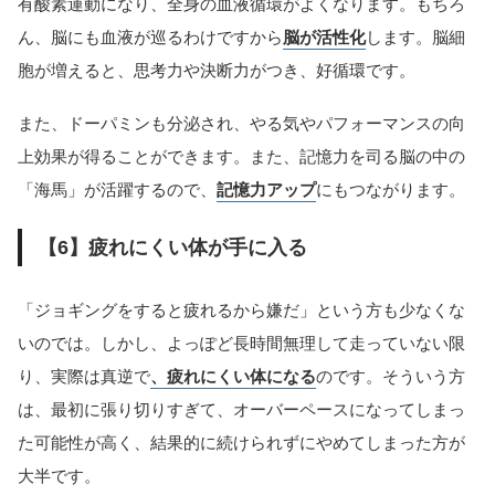
有酸素運動になり、全身の血液循環がよくなります。もちろ
ん、脳にも血液が巡るわけですから
脳が活性化
します。脳細
胞が増えると、思考力や決断力がつき、好循環です。
また、ドーパミンも分泌され、やる気やパフォーマンスの向
上効果が得ることができます。また、記憶力を司る脳の中の
「海馬」が活躍するので、
記憶力アップ
にもつながります。
【6】疲れにくい体が手に入る
「ジョギングをすると疲れるから嫌だ」という方も少なくな
いのでは。しかし、よっぽど長時間無理して走っていない限
り、実際は真逆で
、疲れにくい体になる
のです。そういう方
は、最初に張り切りすぎて、オーバーペースになってしまっ
た可能性が高く、結果的に続けられずにやめてしまった方が
大半です。