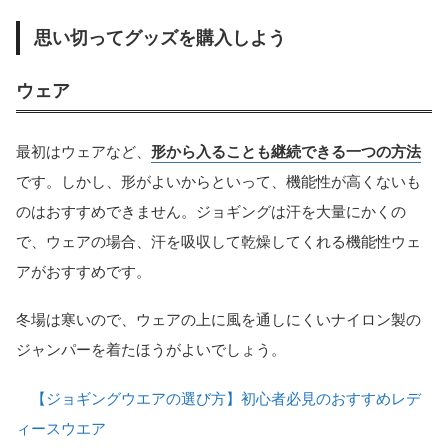
思い切ってグッズを購入しよう
ウェア
最初はウェアなど、
形から入ることも継続できる一つの方法
です。しかし、形がよいからといって、機能性が高くないも
のはおすすめできません。ジョギングは汗を大量にかくの
で、ウェアの場合、汗を吸収して乾燥してくれる機能性ウェ
アがおすすめです。
冬場は寒いので、ウェアの上に風を通しにくいナイロン製の
ジャンパーを着たほうがよいでしょう。
【ジョギングウエアの選び方】初心者必見のおすすめレデ
ィースウエア
当サイトとは
カテゴリ
シェア
PAGE TOP