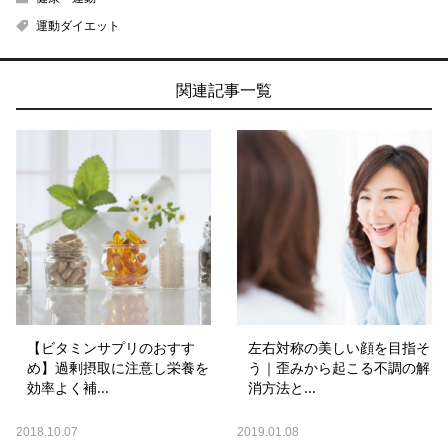
運動ダイエット
関連記事一覧
【ビタミンサプリのおすす
左右対称の美しい顔を目指そ
め】過剰摂取に注意し栄養を
う｜歪みから起こる不調の解
効率よく補...
消方法と...
2018.10.07
2019.01.08