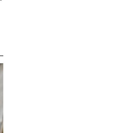
こ
す
き