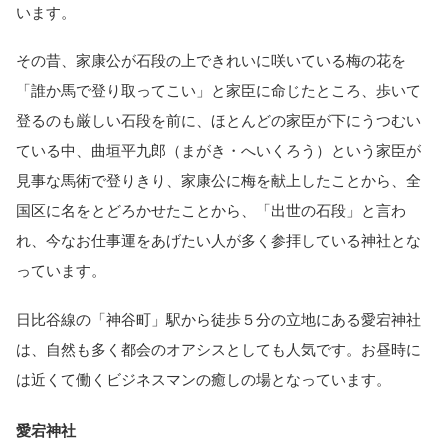
います。
その昔、家康公が石段の上できれいに咲いている梅の花を
「誰か馬で登り取ってこい」と家臣に命じたところ、歩いて
登るのも厳しい石段を前に、ほとんどの家臣が下にうつむい
ている中、曲垣平九郎（まがき・へいくろう）という家臣が
見事な馬術で登りきり、家康公に梅を献上したことから、全
国区に名をとどろかせたことから、「出世の石段」と言わ
れ、今なお仕事運をあげたい人が多く参拝している神社とな
っています。
日比谷線の「神谷町」駅から徒歩５分の立地にある愛宕神社
は、自然も多く都会のオアシスとしても人気です。お昼時に
は近くて働くビジネスマンの癒しの場となっています。
愛宕神社