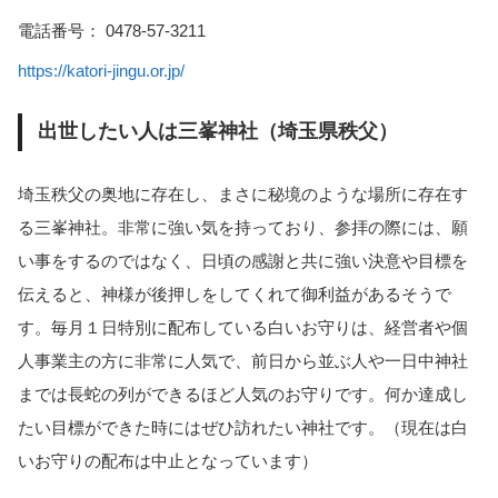
電話番号： 0478-57-3211
https://katori-jingu.or.jp/
出世したい人は三峯神社（埼玉県秩父）
埼玉秩父の奥地に存在し、まさに秘境のような場所に存在す
る三峯神社。非常に強い気を持っており、参拝の際には、願
い事をするのではなく、日頃の感謝と共に強い決意や目標を
伝えると、神様が後押しをしてくれて御利益があるそうで
す。毎月１日特別に配布している白いお守りは、経営者や個
人事業主の方に非常に人気で、前日から並ぶ人や一日中神社
までは長蛇の列ができるほど人気のお守りです。何か達成し
たい目標ができた時にはぜひ訪れたい神社です。（現在は白
いお守りの配布は中止となっています）