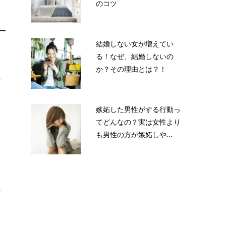
のコツ
結婚しない女が増えてい
い
る！なぜ、結婚しないの
し
か？その理由とは？！
粘
嫉妬した男性がする行動っ
い
てどんなの？実は女性より
も男性の方が嫉妬しや...
元
ル
メ