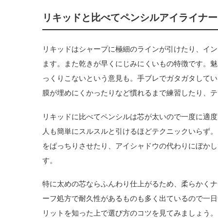
リキッドと比べてペンシルアイライナー
リキッドはシャープに極細のラインが引けたり、イン
ます。また乾きが早くにじみにくいもの特徴です。魅
っくりこないという意見も。手ブレでガタガタしてい
膜が埋めにくかったりなど慣れるまで練習したり、テ
リキッドに比べてペンシルは芯が太いので一度に適度
人も簡単にスルスルと引けるほどテクニックいらず。
をぱっちりさせたり、アイシャドウの代わりにぼかし
す。
特に太めの芯ならふんわり仕上がるため、柔らかくナ
ーフ処方で耐久性があるものも多く出ているので一日
リットを知った上で選び方のコツを見てみましょう。