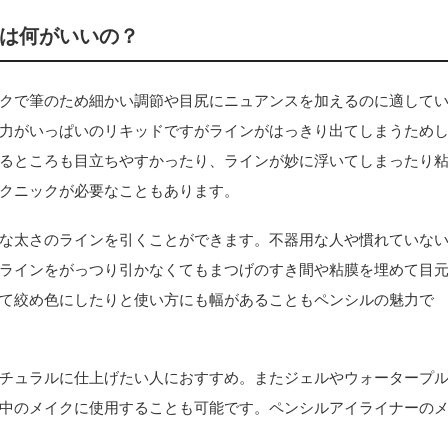
は何がいいの？
クで筆のため細かい調節や目尻にニュアンスを加えるのに適して
力がいっぱいのリキッドですがラインがはっきり出てしまうため
るところも目立ちやすかったり、ラインが妙に浮いてしまったり
クニックが必要なこともあります。
な太さのラインを引くことができます。不器用な人や慣れていな
ラインをがっつり引かなくてもまつげのすき間や粘膜を埋めて目
て絞め色にしたりと使い方にも幅があることもペンシルの魅力で
チュラルに仕上げたい人におすすめ。またジェルやウォータープ
中のメイクに使用することも可能です。ペンシルアイライナーの