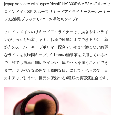
[wpap service=”with” type=”detail” id=”B00RWME3MU” title=”ヒ
ロインメイクSP スムースリキッドアイライナースーパーキー
プ01/漆黒ブラック 0.4ml (お湯落ちタイプ)”]
ヒロインメイクのリキッドアイライナーは、描きやすいライ
ンがしっかり密着します。お湯で簡単にオフできるのに、新
処方のスーパーキープポリマー配合で、夜まで滲まない綺麗
なラインを長時間キープ。0.1mmの極細筆を採用しているの
で、誰でも簡単に細いラインや目尻のハネを描くことができ
ます。ツヤやかな漆黒で印象的な目元にしてくれるので、目
力もアップします。目元を保湿する4種類の美容液配合です。