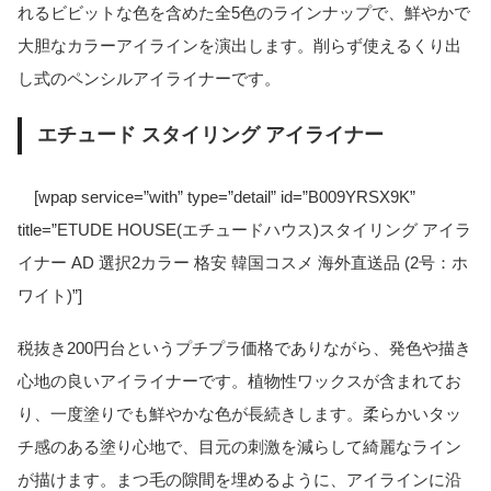
れるビビットな色を含めた全5色のラインナップで、鮮やかで
大胆なカラーアイラインを演出します。削らず使えるくり出
し式のペンシルアイライナーです。
エチュード スタイリング アイライナー
[wpap service=”with” type=”detail” id=”B009YRSX9K”
title=”ETUDE HOUSE(エチュードハウス)スタイリング アイラ
イナー AD 選択2カラー 格安 韓国コスメ 海外直送品 (2号：ホ
ワイト)”]
税抜き200円台というプチプラ価格でありながら、発色や描き
心地の良いアイライナーです。植物性ワックスが含まれてお
り、一度塗りでも鮮やかな色が長続きします。柔らかいタッ
チ感のある塗り心地で、目元の刺激を減らして綺麗なライン
が描けます。まつ毛の隙間を埋めるように、アイラインに沿