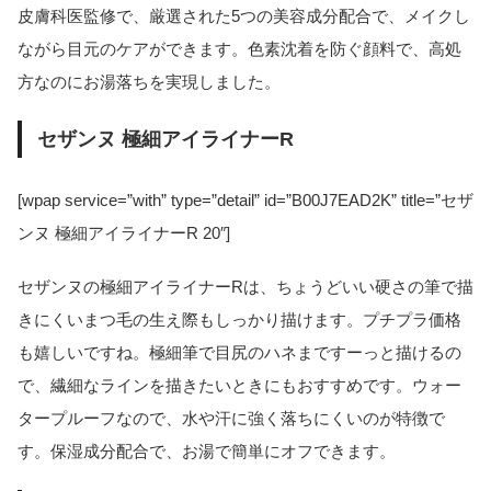
皮膚科医監修で、厳選された5つの美容成分配合で、メイクし
ながら目元のケアができます。色素沈着を防ぐ顔料で、高処
方なのにお湯落ちを実現しました。
セザンヌ 極細アイライナーR
[wpap service=”with” type=”detail” id=”B00J7EAD2K” title=”セザ
ンヌ 極細アイライナーR 20″]
セザンヌの極細アイライナーRは、ちょうどいい硬さの筆で描
きにくいまつ毛の生え際もしっかり描けます。プチプラ価格
も嬉しいですね。極細筆で目尻のハネまですーっと描けるの
で、繊細なラインを描きたいときにもおすすめです。ウォー
タープルーフなので、水や汗に強く落ちにくいのが特徴で
す。保湿成分配合で、お湯で簡単にオフできます。