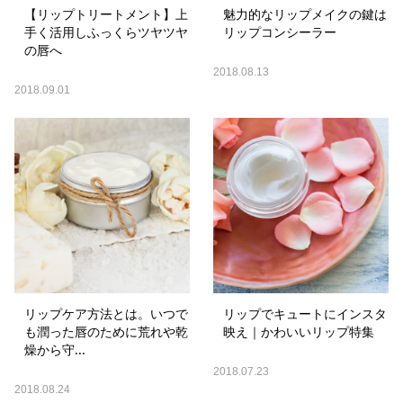
【リップトリートメント】上
魅力的なリップメイクの鍵は
手く活用しふっくらツヤツヤ
リップコンシーラー
の唇へ
2018.08.13
2018.09.01
リップケア方法とは。いつで
リップでキュートにインスタ
も潤った唇のために荒れや乾
映え｜かわいいリップ特集
燥から守...
2018.07.23
2018.08.24
当サイトとは
カテゴリ
シェア
PAGE TOP