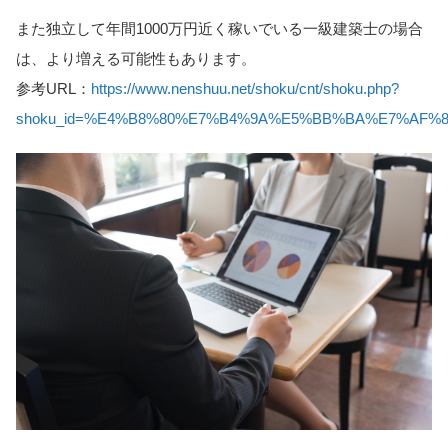
また独立して年間1000万円近く稼いでいる一級建築士の場合
は、より増える可能性もあります。
参考URL：
https://www.nenshuu.net/shoku/cnt/shoku.php?
shoku_id=%E4%B8%80%E7%B4%9A%E5%BB%BA%E7%AF%