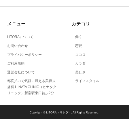
メニュー
カテゴリ
LITORAについて
働く
お問い合わせ
恋愛
プライバシーポリシー
ココロ
ご利用規約
カラダ
運営会社について
美しさ
都度払いで気軽に通える美容皮
ライフスタイル
膚科 HINATA CLINIC（ヒナタク
リニック）新宿駅東口徒歩2分
Copyright ©
LITORA（リトラ）. All Rights Reserved.