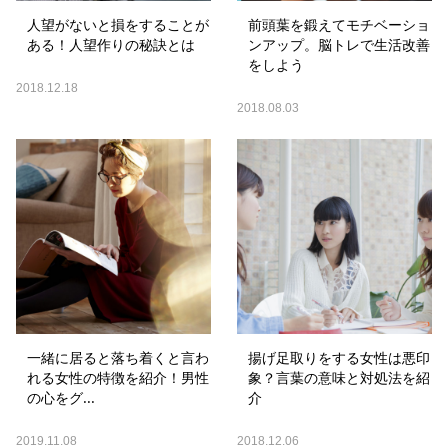
人望がないと損をすることが
前頭葉を鍛えてモチベーショ
ある！人望作りの秘訣とは
ンアップ。脳トレで生活改善
をしよう
2018.12.18
2018.08.03
一緒に居ると落ち着くと言わ
揚げ足取りをする女性は悪印
れる女性の特徴を紹介！男性
象？言葉の意味と対処法を紹
の心をグ...
介
2019.11.08
2018.12.06