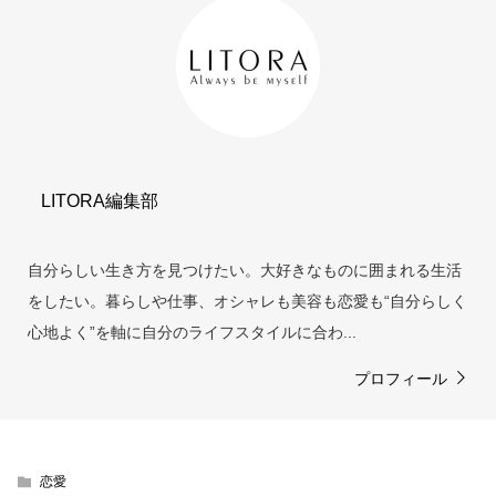
LITORA編集部
自分らしい生き方を見つけたい。大好きなものに囲まれる生活
をしたい。暮らしや仕事、オシャレも美容も恋愛も“自分らしく
心地よく”を軸に自分のライフスタイルに合わ...
プロフィール
恋愛