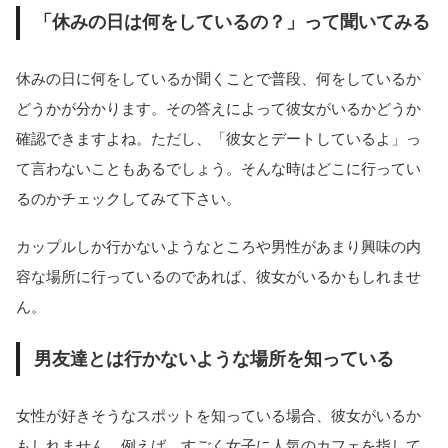
「休みの日は何をしているの？」って聞いてみる
休みの日に何をしているか聞くことで普段、何をしているか
どうかが分かります。その答えによって彼女がいるかどうか
確認できますよね。ただし、「彼女とデートしているよ」っ
て言わないこともあるでしょう。そんな時はどこに行ってい
るのかチェックしてみて下さい。
カップルしか行かないようなところや男性があまり興味の内
容な場所に行っているのであれば、彼女がいるかもしれませ
ん。
男友達とは行かないような場所を知っている
女性が好きそうなスポットを知っている場合、彼女がいるか
もしれません。例えば、すごく女子に人気のカフェを指して