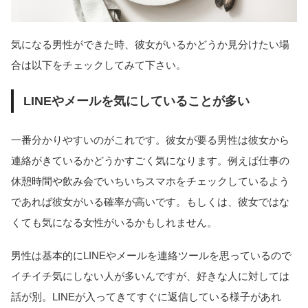
気になる男性ができた時、彼女がいるかどうか見分けたい場
合は以下をチェックしてみて下さい。
LINEやメールを気にしていることが多い
一番分かりやすいのがこれです。彼女が要る男性は彼女から
連絡がきているかどうかすごく気になります。例えば仕事の
休憩時間や飲み会でいちいちスマホをチェックしているよう
であれば彼女がいる確率が高いです。もしくは、彼女ではな
くても気になる女性がいるかもしれません。
男性は基本的にLINEやメールを連絡ツールを思っているので
イチイチ気にしない人が多いんですが、好きな人に対しては
話が別。LINEが入ってきてすぐに返信している様子があれ