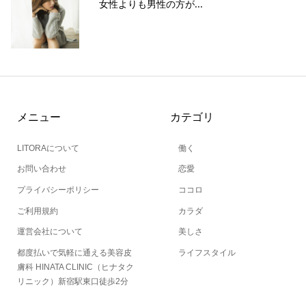
女性よりも男性の方が...
メニュー
カテゴリ
LITORAについて
働く
お問い合わせ
恋愛
プライバシーポリシー
ココロ
ご利用規約
カラダ
運営会社について
美しさ
都度払いで気軽に通える美容皮
ライフスタイル
膚科 HINATA CLINIC（ヒナタク
リニック）新宿駅東口徒歩2分