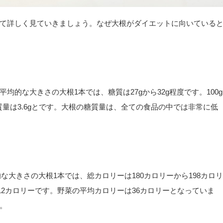
て詳しく見ていきましょう。なぜ大根がダイエットに向いている
平均的な大きさの大根1本では、糖質は27gから32g程度です。100g
質量は3.6gとです。大根の糖質量は、全ての食品の中では非常に低
的な大きさの大根1本では、総カロリーは180カロリーから198カロリ
212カロリーです。野菜の平均カロリーは36カロリーとなっていま
。