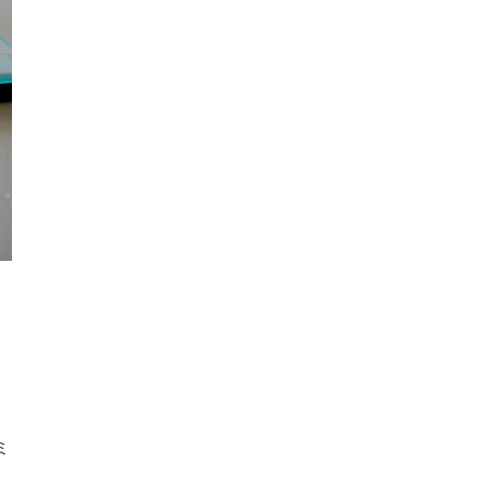
イ
ミ
多