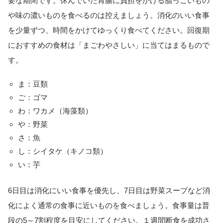
要な期間です。休んでいた胃腸に負担をかける脂っこいもの
や味の濃いものを食べるのは控えましょう。消化のいい食事
を少量ずつ、時間をかけてゆっくり食べてください。回復期
におすすめの食材は「まごわやさしい」に当てはまるもので
す。
ま：豆類
ご：ゴマ
わ：ワカメ（海藻類）
や：野菜
さ：魚
し：シイタケ（キノコ類）
い：芋
6日目は消化にいい食事を優先し、7日目は野菜スープなど消
化によく通常の食事に近いものを食べましょう。食事量は普
段の5～7割程度を目安にしてください。１週間断食を成功さ