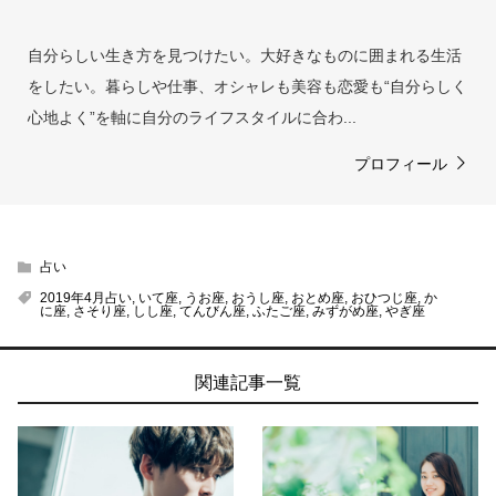
自分らしい生き方を見つけたい。大好きなものに囲まれる生活
をしたい。暮らしや仕事、オシャレも美容も恋愛も“自分らしく
心地よく”を軸に自分のライフスタイルに合わ...
プロフィール
占い
2019年4月占い
,
いて座
,
うお座
,
おうし座
,
おとめ座
,
おひつじ座
,
か
に座
,
さそり座
,
しし座
,
てんびん座
,
ふたご座
,
みずがめ座
,
やぎ座
関連記事一覧