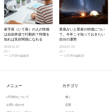
射手座（いて座）の人の性格
星座占いと星座の特徴につい
は自由奔放で行動的？特徴を
て。今年こそ知っておきたい
知れば良好関係になれる
自分の運勢
2019.01.07
2018.07.23
占い
占い
LITORA編集部
LITORA編集部
メニュー
カテゴリ
LITORAについて
働く
お問い合わせ
恋愛