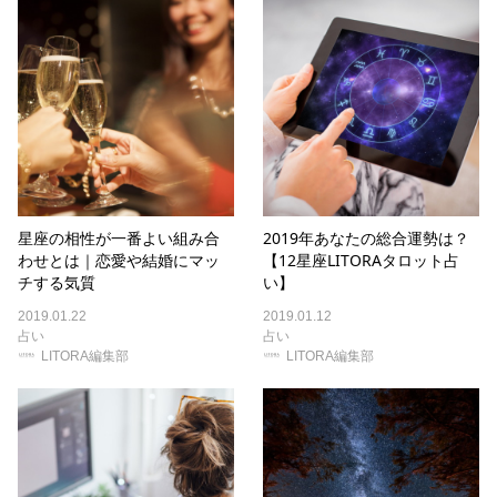
星座の相性が一番よい組み合
2019年あなたの総合運勢は？
わせとは｜恋愛や結婚にマッ
【12星座LITORAタロット占
チする気質
い】
2019.01.22
2019.01.12
占い
占い
LITORA編集部
LITORA編集部