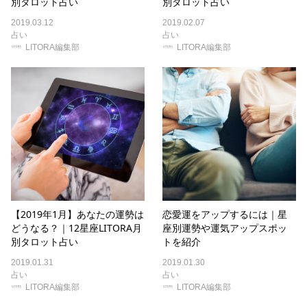
別タロット占い
別タロット占い
2019.03.12
2019.02.07
占い
占い
LITORA編集部
LITORA編集部
【2019年1月】あなたの運勢は
恋愛運をアップするには｜星
どうなる？｜12星座LITORA月
座別運勢や運気アップスポッ
別タロット占い
トを紹介
2019.01.31
2019.01.30
占い
占い
LITORA編集部
LITORA編集部