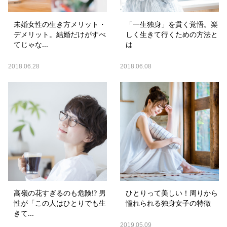
未婚女性の生き方メリット・
「一生独身」を貫く覚悟。楽
デメリット。結婚だけがすべ
しく生きて行くための方法と
てじゃな...
は
2018.06.28
2018.06.08
高嶺の花すぎるのも危険!? 男
ひとりって美しい！周りから
性が「この人はひとりでも生
憧れられる独身女子の特徴
きて...
2019.05.09