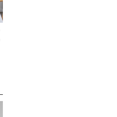
ず
続
り
り