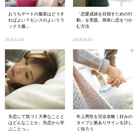
おうちデートの服装はどうす
「恋愛成就を目指すための行
ればよい？センスのよいリラ
動」を実践。簡単に恋をつか
ックス服...
む方法
2018.11.04
2018.05.03
失恋して気づく大事なことと
年上男性を完全攻略｜好みの
はどんなことか。失恋から学
タイプと脈ありサインを詳し
ぶことっ...
く知ろう