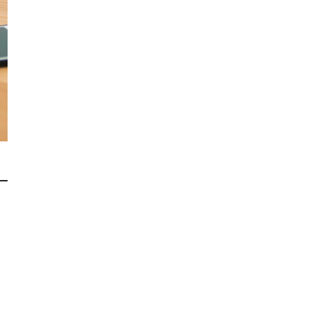
簡
よ
。