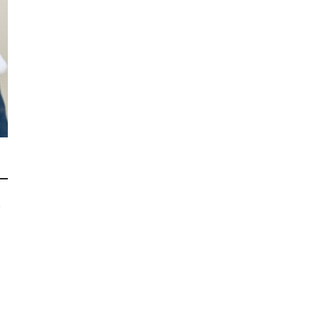
分
知
っ