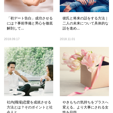
「初デート告白」成功させる
彼氏と将来の話をする方法｜
には？事前準備と男心を徹底
二人の未来について具体的な
解剖して...
話を進め...
2018.09.17
2018.11.01
社内(職場)恋愛を成就させる
やきもちの気持ちをプラスへ
方法とは？そのポイントと社
変える。より大事にされる女
会人と...
性を目指...