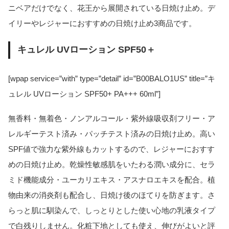
ニベアだけでなく、花王から展開されている日焼け止め。デ
イリーやレジャーにおすすめの日焼け止め3商品です。
キュレル UVローション SPF50＋
[wpap service=”with” type=”detail” id=”B00BALO1US” title=”キ
ュレル UVローション SPF50+ PA+++ 60ml”]
無香料・無着色・ノンアルコール・紫外線吸収剤フリー・ア
レルギーテスト済み・パッチテスト済みの日焼け止め。高い
SPF値で強力な紫外線もカットするので、レジャーにおすす
めの日焼け止め。乾燥性敏感肌をいたわる潤い成分に、セラ
ミド機能成分・ユーカリエキス・アスナロエキスを配合。植
物由来の消炎剤も配合し、日焼け後のほてりを防ぎます。さ
らっと肌に馴染んで、しっとりとした使い心地の乳液タイプ
で白残りしません。化粧下地としても使え、伸びがよいと評